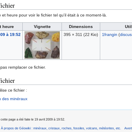
ichier
et heure pour voir le fichier tel qu'il était à ce moment-là.
t heure
Vignette
Dimensions
Uti
009 à 19:52
395 × 311
(22 Kio)
1frangin
(
discus
pas remplacer ce fichier.
fichier
ise ce fichier :
n des minéraux
cette page a été faite le 19 avril 2009 à 19:52.
À propos de Géowiki : minéraux, cristaux, roches, fossiles, volcans, météorites, etc.
Aver