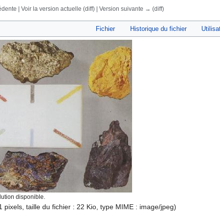
dente | Voir la version actuelle (diff) | Version suivante → (diff)
rechercher
Fichier
Historique du fichier
Utilisa
ution disponible.
 pixels, taille du fichier : 22 Kio, type MIME :
image/jpeg
)