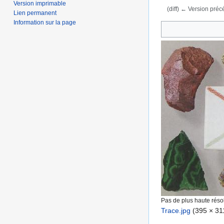
Version imprimable
(diff) ← Version précé
Lien permanent
Aller à :
navigation
,
Information sur la page
Pas de plus haute résol
Trace.jpg
‎
(395 × 311