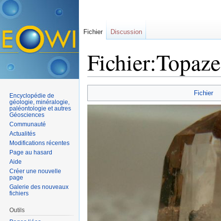
Fichier
Discussion
Fichier:Topaz
Aller à :
navigation
,
rechercher
Fichier
Encyclopédie de
géologie, minéralogie,
paléontologie et autres
Géosciences
Communauté
Actualités
Modifications récentes
Page au hasard
Aide
Créer une nouvelle
page
Galerie des nouveaux
fichiers
Outils