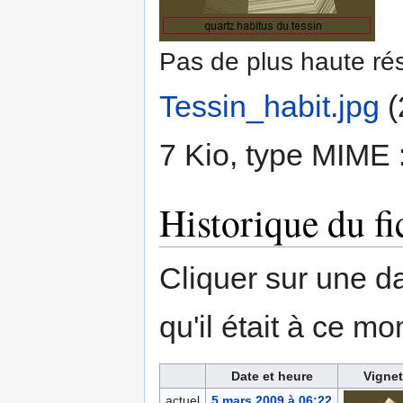
Pas de plus haute rés
Tessin_habit.jpg
‎
(
7 Kio, type MIME 
Historique du fi
Cliquer sur une dat
qu'il était à ce mo
Date et heure
Vignet
actuel
5 mars 2009 à 06:22