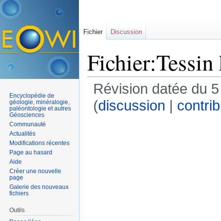
Fichier
Discussion
Fichier:Tessin 
Révision datée du 
Encyclopédie de
(
discussion
|
contrib
géologie, minéralogie,
paléontologie et autres
Géosciences
Communauté
Actualités
Modifications récentes
Page au hasard
Aide
Créer une nouvelle
page
Galerie des nouveaux
fichiers
Outils