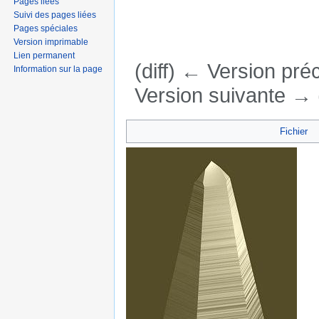
Pages liées
Suivi des pages liées
Pages spéciales
Version imprimable
Lien permanent
(diff) ← Version préc
Information sur la page
Version suivante → (
Aller à :
navigation
,
rechercher
Fichier