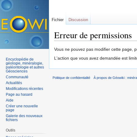
Fichier
Discussion
Erreur de permissions
Aller à :
navigation
,
rechercher
Vous ne pouvez pas modifier cette page, po
L'action que vous avez demandée est limit
Encyclopédie de
géologie, minéralogie,
paléontologie et autres
Géosciences
Communauté
Politique de confidentialité
À propos de Géowiki : minérau
Actualités
Modifications récentes
Page au hasard
Aide
Créer une nouvelle
page
Galerie des nouveaux
fichiers
Outils