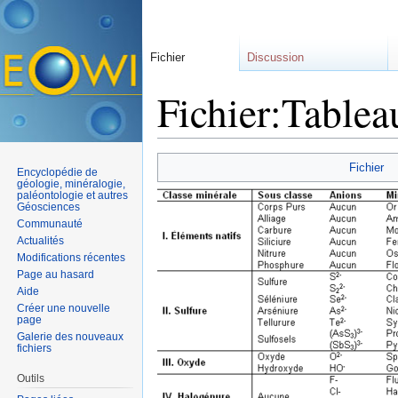
Fichier
Discussion
Fichier:Table
Aller à :
navigation
,
rechercher
Fichier
Encyclopédie de
géologie, minéralogie,
paléontologie et autres
Géosciences
Communauté
Actualités
Modifications récentes
Page au hasard
Aide
Créer une nouvelle
page
Galerie des nouveaux
fichiers
Outils