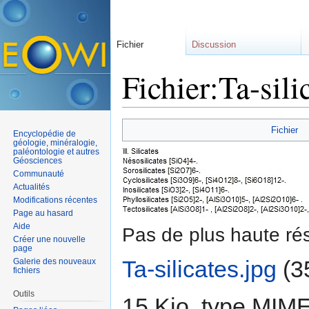
Fichier
Discussion
Fichier:Ta-sili
Aller à :
navigation
,
rechercher
Fichier
Encyclopédie de
géologie, minéralogie,
paléontologie et autres
Géosciences
Communauté
Actualités
Modifications récentes
Page au hasard
Aide
Pas de plus haute rés
Créer une nouvelle
page
Ta-silicates.jpg
‎
(3
Galerie des nouveaux
fichiers
Outils
15 Kio, type MIM