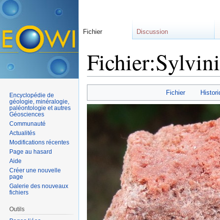
Fichier
Discussion
Fichier:Sylvini
Aller à :
navigation
,
rechercher
Fichier
Histori
Encyclopédie de
géologie, minéralogie,
paléontologie et autres
Géosciences
Communauté
Actualités
Modifications récentes
Page au hasard
Aide
Créer une nouvelle
page
Galerie des nouveaux
fichiers
Outils