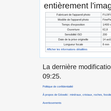
entièrement l'ima
Fabricant de l'appareil photo
FUJIF
Modèle de l'appareil photo
FinePi
Temps d'exposition
1/400 
Ouverture
f/2,8
Sensibilité ISO
200
Date de la prise originelle
14 aoû
Longueur focale
8 mm
Afficher les informations détaillées
La dernière modificatio
09:25.
Politique de confidentialité
À propos de Géowiki : minéraux, cristaux, roches, fossile
Avertissements