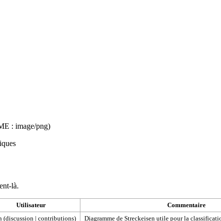
IME :
image/png
)
niques
ent-là.
Utilisateur
Commentaire
h
(
discussion
|
contributions
)
Diagramme de Streckeisen utile pour la classificat