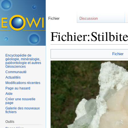
Fichier
Discussion
Fichier:Stilbi
Aller à :
navigation
,
rechercher
Fichier
Encyclopédie de
géologie, minéralogie,
paléontologie et autres
Géosciences
Communauté
Actualités
Modifications récentes
Page au hasard
Aide
Créer une nouvelle
page
Galerie des nouveaux
fichiers
Outils