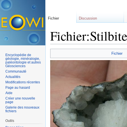
Fichier
Discussion
Fichier:Stilbi
Aller à :
navigation
,
rechercher
Fichier
Encyclopédie de
géologie, minéralogie,
paléontologie et autres
Géosciences
Communauté
Actualités
Modifications récentes
Page au hasard
Aide
Créer une nouvelle
page
Galerie des nouveaux
fichiers
Outils