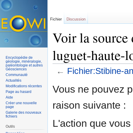
Fichier
Discussion
Voir la source 
luguet-haute-l
Encyclopédie de
géologie, minéralogie,
paléontologie et autres
←
Fichier:Stibine-an
Géosciences
Communauté
Aller à :
navigation
,
rechercher
Actualités
Vous ne pouvez pa
Modifications récentes
Page au hasard
Aide
raison suivante :
Créer une nouvelle
page
Galerie des nouveaux
fichiers
L'action que vous
Outils