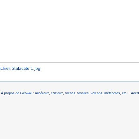
ichier:Stalactite 1.jpg
.
À propos de Géowiki : minéraux, cristaux, roches, fossiles, volcans, météorites, etc.
Aver