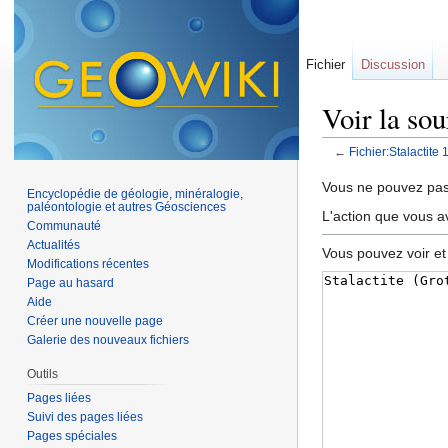
Fichier
Discussion
Voir la sou
←
Fichier:Stalactite 
Aller à :
navigation
,
Vous ne pouvez pas 
Encyclopédie de géologie, minéralogie,
paléontologie et autres Géosciences
L'action que vous a
Communauté
Actualités
Vous pouvez voir et
Modifications récentes
Page au hasard
Aide
Créer une nouvelle page
Galerie des nouveaux fichiers
Outils
Pages liées
Suivi des pages liées
Pages spéciales