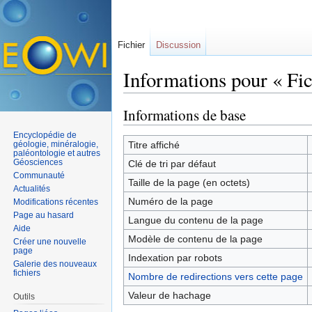
Fichier
Discussion
Informations pour « Fic
Aller à :
navigation
,
rechercher
Informations de base
Encyclopédie de
géologie, minéralogie,
Titre affiché
paléontologie et autres
Géosciences
Clé de tri par défaut
Communauté
Taille de la page (en octets)
Actualités
Numéro de la page
Modifications récentes
Page au hasard
Langue du contenu de la page
Aide
Modèle de contenu de la page
Créer une nouvelle
page
Indexation par robots
Galerie des nouveaux
fichiers
Nombre de redirections vers cette page
Valeur de hachage
Outils