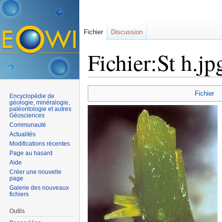
Fichier
Discussion
Fichier:St h.jp
Aller à :
navigation
,
rechercher
Fichier
Encyclopédie de
géologie, minéralogie,
paléontologie et autres
Géosciences
Communauté
Actualités
Modifications récentes
Page au hasard
Aide
Créer une nouvelle
page
Galerie des nouveaux
fichiers
Outils