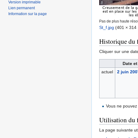
Version imprimable
Lien permanent
Information sur la page
Pas de plus haute résol
St_f.jpg
‎
(401 × 314 p
Historique du f
Cliquer sur une date 
Date et
actuel
2 juin 200
Vous ne pouvez 
Utilisation du 
La page suivante util