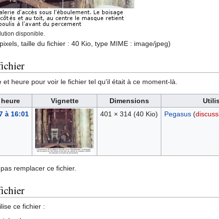
ution disponible.
ixels, taille du fichier : 40 Kio, type MIME :
image/jpeg
)
ichier
et heure pour voir le fichier tel qu'il était à ce moment-là.
 heure
Vignette
Dimensions
Utili
7 à 16:01
401 × 314
(40 Kio)
Pegasus
(
discuss
pas remplacer ce fichier.
fichier
ise ce fichier :