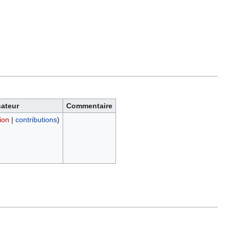
sateur
Commentaire
ion
|
contributions
)