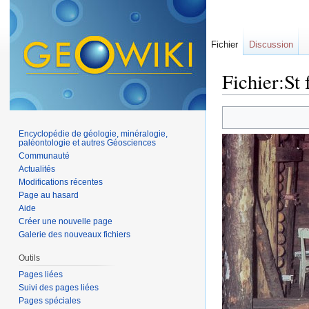
Fichier
Discussion
Fichier:St 
Aller à :
navigation
,
Encyclopédie de géologie, minéralogie,
paléontologie et autres Géosciences
Communauté
Actualités
Modifications récentes
Page au hasard
Aide
Créer une nouvelle page
Galerie des nouveaux fichiers
Outils
Pages liées
Suivi des pages liées
Pages spéciales