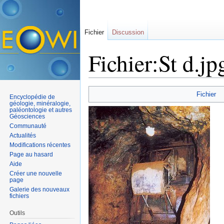
Fichier
Discussion
Fichier:St d.jp
Aller à :
navigation
,
rechercher
Fichier
Encyclopédie de
géologie, minéralogie,
paléontologie et autres
Géosciences
Communauté
Actualités
Modifications récentes
Page au hasard
Aide
Créer une nouvelle
page
Galerie des nouveaux
fichiers
Outils