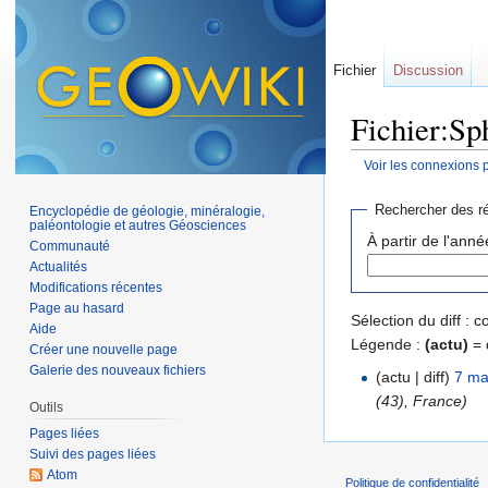
Fichier
Discussion
Fichier:Sp
Voir les connexions 
Aller à :
navigation
,
Rechercher des ré
Encyclopédie de géologie, minéralogie,
paléontologie et autres Géosciences
À partir de l'anné
Communauté
Actualités
Modifications récentes
Page au hasard
Sélection du diff :
Aide
Légende :
(actu)
= 
Créer une nouvelle page
Galerie des nouveaux fichiers
(actu | diff)
7 ma
(43), France)
Outils
Pages liées
Suivi des pages liées
Atom
Politique de confidentialité