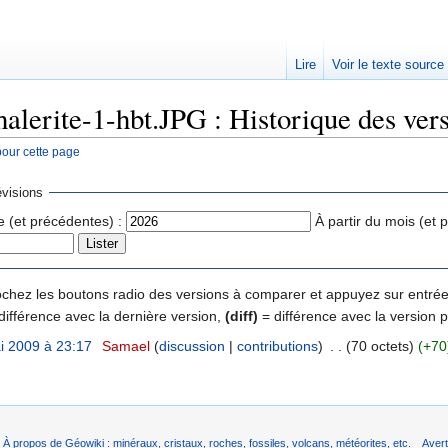
Lire
Voir le texte source
halerite-1-hbt.JPG : Historique des ver
pour cette page
rechercher
visions
e (et précédentes) :
À partir du mois (et 
 cochez les boutons radio des versions à comparer et appuyez sur entrée
différence avec la dernière version,
(diff)
= différence avec la version 
i 2009 à 23:17
‎
Samael
(
discussion
|
contributions
)
‎
. .
(70 octets)
(+70
À propos de Géowiki : minéraux, cristaux, roches, fossiles, volcans, météorites, etc.
Aver