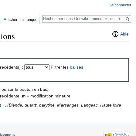
Se connecter
Rechercher
Afficher l’historique
sions
Aide
précédents) :
Filtrer les
balises
:
 ou sur le bouton en bas.
précédente,
m
= modification mineure.
)
‎
. .
(Blende, quartz, barytine, Marsanges, Langeac, Haute loire
tissements