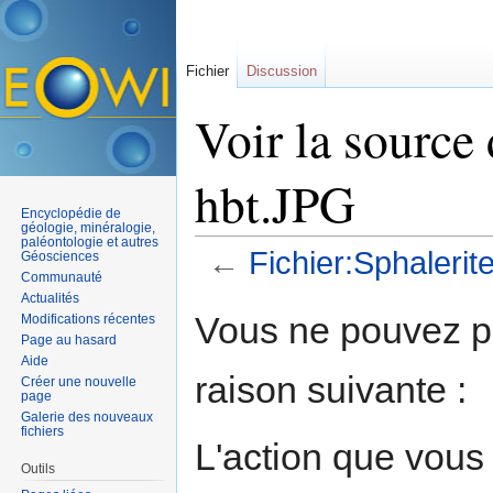
Fichier
Discussion
Voir la source 
hbt.JPG
Encyclopédie de
géologie, minéralogie,
paléontologie et autres
←
Fichier:Sphalerit
Géosciences
Communauté
Aller à :
navigation
,
rechercher
Actualités
Vous ne pouvez pa
Modifications récentes
Page au hasard
Aide
raison suivante :
Créer une nouvelle
page
Galerie des nouveaux
fichiers
L'action que vous
Outils