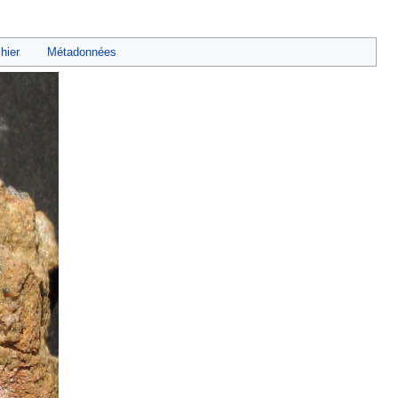
chier
Métadonnées