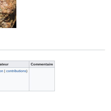
sateur
Commentaire
on
|
contributions
)