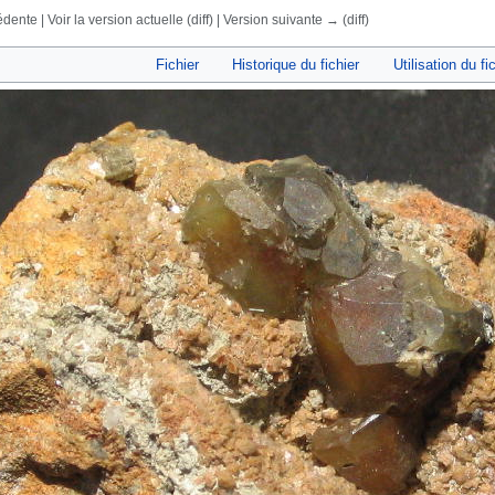
dente | Voir la version actuelle (diff) | Version suivante → (diff)
rechercher
Fichier
Historique du fichier
Utilisation du fi