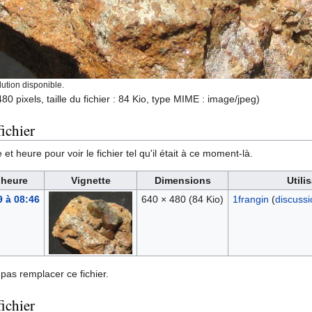
ution disponible.
80 pixels, taille du fichier : 84 Kio, type MIME :
image/jpeg
)
ichier
et heure pour voir le fichier tel qu'il était à ce moment-là.
 heure
Vignette
Dimensions
Utili
9 à 08:46
640 × 480
(84 Kio)
1frangin
(
discussi
pas remplacer ce fichier.
fichier