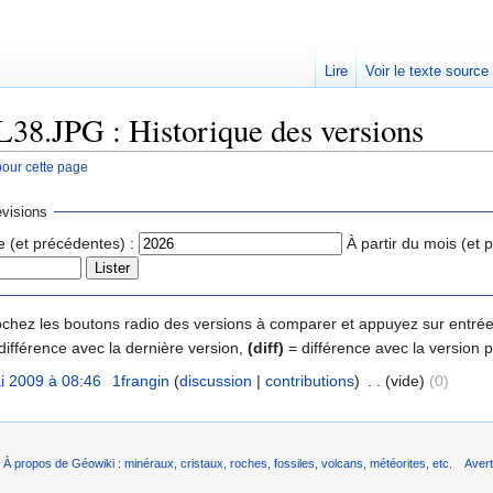
Lire
Voir le texte source
L38.JPG : Historique des versions
pour cette page
rechercher
visions
e (et précédentes) :
À partir du mois (et 
 cochez les boutons radio des versions à comparer et appuyez sur entrée
différence avec la dernière version,
(diff)
= différence avec la version 
i 2009 à 08:46
‎
1frangin
(
discussion
|
contributions
)
‎
. .
(vide)
(0)
À propos de Géowiki : minéraux, cristaux, roches, fossiles, volcans, météorites, etc.
Aver