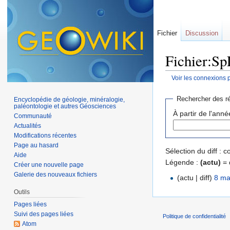
Fichier
Discussion
Fichier:Sp
Voir les connexions 
Aller à :
navigation
,
Rechercher des ré
Encyclopédie de géologie, minéralogie,
paléontologie et autres Géosciences
À partir de l'anné
Communauté
Actualités
Modifications récentes
Page au hasard
Sélection du diff :
Aide
Légende :
(actu)
= 
Créer une nouvelle page
Galerie des nouveaux fichiers
(actu | diff)
8 ma
Outils
Pages liées
Suivi des pages liées
Politique de confidentialité
Atom