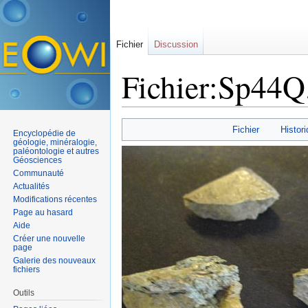
Fichier
Discussion
Fichier:Sp44Q
Aller à :
navigation
,
rechercher
Fichier
Histori
Encyclopédie de
géologie, minéralogie,
paléontologie et autres
Géosciences
Communauté
Actualités
Modifications récentes
Page au hasard
Aide
Créer une nouvelle
page
Galerie des nouveaux
fichiers
Outils