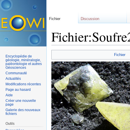
Fichier
Discussion
Fichier:Soufre
Aller à :
navigation
,
rechercher
Fichier
Encyclopédie de
géologie, minéralogie,
paléontologie et autres
Géosciences
Communauté
Actualités
Modifications récentes
Page au hasard
Aide
Créer une nouvelle
page
Galerie des nouveaux
fichiers
Outils