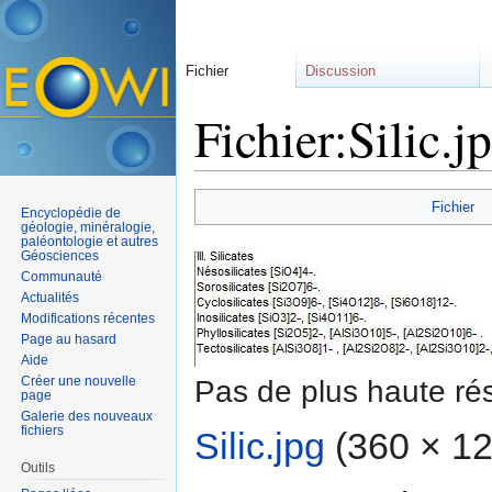
Fichier
Discussion
Fichier:Silic.j
Aller à :
navigation
,
rechercher
Fichier
Encyclopédie de
géologie, minéralogie,
paléontologie et autres
Géosciences
Communauté
Actualités
Modifications récentes
Page au hasard
Aide
Créer une nouvelle
Pas de plus haute rés
page
Galerie des nouveaux
fichiers
Silic.jpg
‎
(360 × 122
Outils