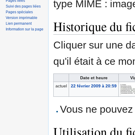
type MIME :
imag
Pages liées
Suivi des pages liées
Pages spéciales
Version imprimable
Historique du fi
Lien permanent
Information sur la page
Cliquer sur une dat
qu'il était à ce mo
Date et heure
Vi
actuel
22 février 2009 à 20:59
Vous ne pouvez p
Utilisation du fi