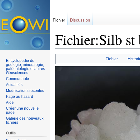
Fichier
Discussion
Fichier:Silb st
Aller à :
navigation
,
rechercher
Fichier
Histori
Encyclopédie de
géologie, minéralogie,
paléontologie et autres
Géosciences
Communauté
Actualités
Modifications récentes
Page au hasard
Aide
Créer une nouvelle
page
Galerie des nouveaux
fichiers
Outils