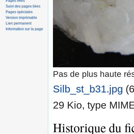
Pages liées
Suivi des pages liées
Pages spéciales
Version imprimable
Lien permanent
Information sur la page
Pas de plus haute rés
Silb_st_b31.jpg
‎
(6
29 Kio, type MIM
Historique du fi