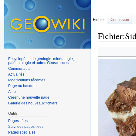
Fichier
Discussion
Fichier:Sid
Aller à :
navigation
,
Encyclopédie de géologie, minéralogie,
paléontologie et autres Géosciences
Communauté
Actualités
Modifications récentes
Page au hasard
Aide
Créer une nouvelle page
Galerie des nouveaux fichiers
Outils
Pages liées
Suivi des pages liées
Pages spéciales