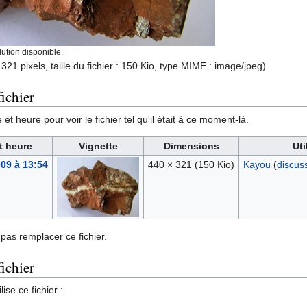
ution disponible.
321 pixels, taille du fichier : 150 Kio, type MIME :
image/jpeg
)
ichier
et heure pour voir le fichier tel qu'il était à ce moment-là.
t heure
Vignette
Dimensions
Uti
009 à 13:54
440 × 321
(150 Kio)
Kayou
(
discus
pas remplacer ce fichier.
fichier
ise ce fichier :