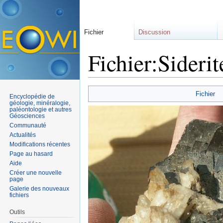
Fichier
Discussion
Fichier:Sideri
Aller à :
navigation
,
rechercher
Fichier
Encyclopédie de
géologie, minéralogie,
paléontologie et autres
Géosciences
Communauté
Actualités
Modifications récentes
Page au hasard
Aide
Créer une nouvelle
page
Galerie des nouveaux
fichiers
Outils