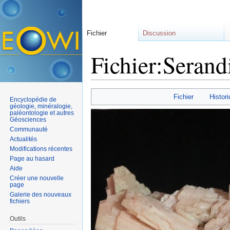
Fichier
Discussion
Fichier:Serand
Aller à :
navigation
,
rechercher
Fichier
Histori
Encyclopédie de
géologie, minéralogie,
paléontologie et autres
Géosciences
Communauté
Actualités
Modifications récentes
Page au hasard
Aide
Créer une nouvelle
page
Galerie des nouveaux
fichiers
Outils