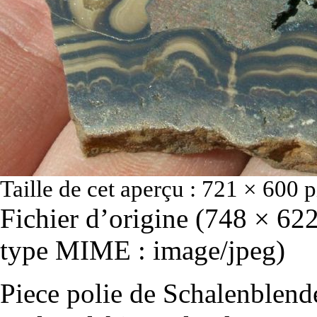
Taille de cet aperçu :
721 × 600 p
Fichier d’origine
‎
(748 × 622 
type MIME :
image/jpeg
)
Piece polie de Schalenblende