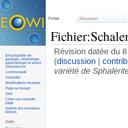
Fichier
Discussion
Fichier:Schal
Révision datée du 8
Encyclopédie de
(
discussion
|
contrib
géologie, minéralogie,
paléontologie et autres
Géosciences
variété de Sphalérit
Communauté
Actualités
Modifications récentes
Page au hasard
Aide
Créer une nouvelle
page
Galerie des nouveaux
fichiers
Outils