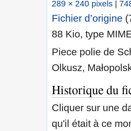
289 × 240 pixels
|
748
Fichier d’origine
‎
(
88 Kio, type MIM
Piece polie de Sc
Olkusz, Małopolsk
Historique du fi
Cliquer sur une dat
qu'il était à ce mo