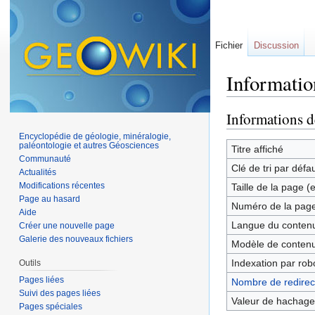
Fichier
Discussion
Informatio
Aller à :
navigation
,
Informations d
Encyclopédie de géologie, minéralogie,
paléontologie et autres Géosciences
Titre affiché
Communauté
Clé de tri par défa
Actualités
Modifications récentes
Taille de la page (
Page au hasard
Numéro de la pag
Aide
Langue du contenu
Créer une nouvelle page
Galerie des nouveaux fichiers
Modèle de contenu
Indexation par rob
Outils
Pages liées
Nombre de redirect
Suivi des pages liées
Valeur de hachage
Pages spéciales