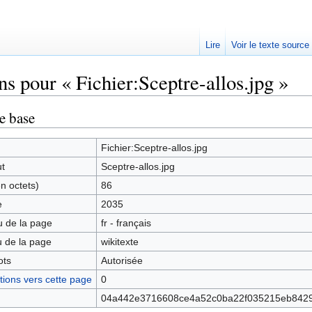
Lire
Voir le texte source
ns pour « Fichier:Sceptre-allos.jpg »
rechercher
e base
Fichier:Sceptre-allos.jpg
ut
Sceptre-allos.jpg
en octets)
86
e
2035
 de la page
fr - français
 de la page
wikitexte
ots
Autorisée
ions vers cette page
0
04a442e3716608ce4a52c0ba22f035215eb842