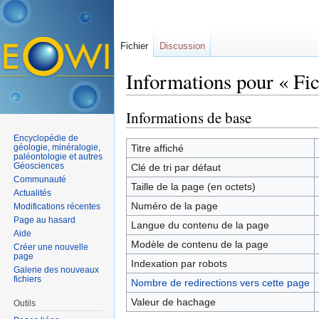
Fichier
Discussion
Informations pour « Fi
Aller à :
navigation
,
rechercher
Informations de base
Encyclopédie de
géologie, minéralogie,
Titre affiché
paléontologie et autres
Géosciences
Clé de tri par défaut
Communauté
Taille de la page (en octets)
Actualités
Numéro de la page
Modifications récentes
Page au hasard
Langue du contenu de la page
Aide
Modèle de contenu de la page
Créer une nouvelle
page
Indexation par robots
Galerie des nouveaux
fichiers
Nombre de redirections vers cette page
Valeur de hachage
Outils