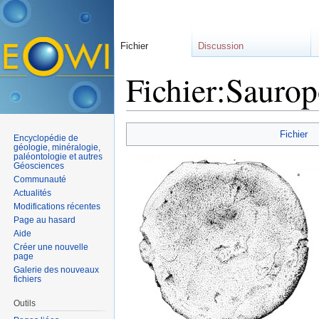
Fichier
Discussion
Fichier:Saurop
Aller à :
navigation
,
rechercher
Fichier
Encyclopédie de
géologie, minéralogie,
paléontologie et autres
Géosciences
Communauté
Actualités
Modifications récentes
Page au hasard
Aide
Créer une nouvelle
page
Galerie des nouveaux
fichiers
Outils