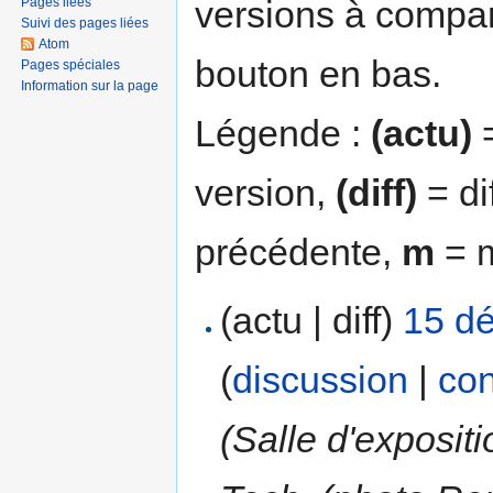
versions à compar
Pages liées
Suivi des pages liées
Atom
bouton en bas.
Pages spéciales
Information sur la page
Légende :
(actu)
=
version,
(diff)
= di
précédente,
m
= m
(actu | diff)
15 d
(
discussion
|
con
(Salle d'exposit