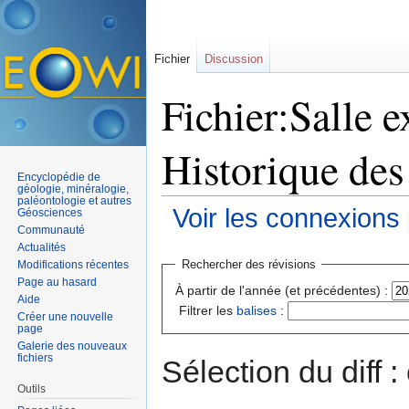
Fichier
Discussion
Fichier:Salle e
Historique des
Encyclopédie de
géologie, minéralogie,
paléontologie et autres
Voir les connexions
Géosciences
Communauté
Aller à :
navigation
,
rechercher
Actualités
Rechercher des révisions
Modifications récentes
Page au hasard
À partir de l'année (et précédentes) :
Aide
Filtrer les
balises
:
Créer une nouvelle
page
Galerie des nouveaux
fichiers
Sélection du diff 
Outils