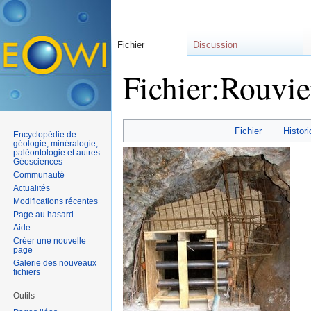
Fichier
Discussion
Fichier:Rouvie
Aller à :
navigation
,
rechercher
Fichier
Histori
Encyclopédie de
géologie, minéralogie,
paléontologie et autres
Géosciences
Communauté
Actualités
Modifications récentes
Page au hasard
Aide
Créer une nouvelle
page
Galerie des nouveaux
fichiers
Outils