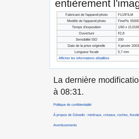
entièrement l'ima
Fabricant de l'appareil photo
FUJIFILM
Modèle de l'appareil photo
FinePix S500
Temps d'exposition
1/60 s (0,01
Ouverture
f/2,8
Sensibilité ISO
200
Date de la prise originelle
4 janvier 2003
Longueur focale
5,7 mm
Afficher les informations détaillées
La dernière modificatio
à 08:31.
Politique de confidentialité
À propos de Géowiki : minéraux, cristaux, roches, fossile
Avertissements