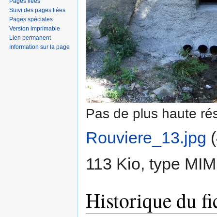
Pages liées
Suivi des pages liées
Pages spéciales
Version imprimable
Lien permanent
Information sur la page
Pas de plus haute rés
Rouviere_13.jpg
‎
113 Kio, type MI
Historique du fi