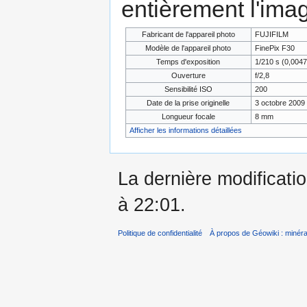
entièrement l'ima
Fabricant de l'appareil photo
FUJIFILM
Modèle de l'appareil photo
FinePix F30
Temps d'exposition
1/210 s (0,004
Ouverture
f/2,8
Sensibilité ISO
200
Date de la prise originelle
3 octobre 2009 
Longueur focale
8 mm
Afficher les informations détaillées
La dernière modificatio
à 22:01.
Politique de confidentialité
À propos de Géowiki : minérau