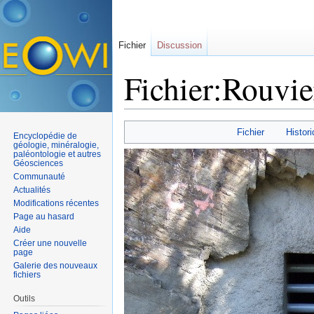
Fichier
Discussion
Fichier:Rouvie
Aller à :
navigation
,
rechercher
Fichier
Histori
Encyclopédie de
géologie, minéralogie,
paléontologie et autres
Géosciences
Communauté
Actualités
Modifications récentes
Page au hasard
Aide
Créer une nouvelle
page
Galerie des nouveaux
fichiers
Outils