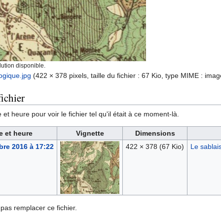
ution disponible.
gique.jpg
‎
(422 × 378 pixels, taille du fichier : 67 Kio, type MIME :
imag
ichier
et heure pour voir le fichier tel qu'il était à ce moment-là.
e et heure
Vignette
Dimensions
re 2016 à 17:22
422 × 378
(67 Kio)
Le sablai
pas remplacer ce fichier.