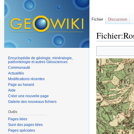
Fichier
Discussion
Fichier:Ro
Aller à :
navigation
,
Encyclopédie de géologie, minéralogie,
paléontologie et autres Géosciences
Communauté
Actualités
Modifications récentes
Page au hasard
Aide
Créer une nouvelle page
Galerie des nouveaux fichiers
Outils
Pages liées
Suivi des pages liées
Pages spéciales