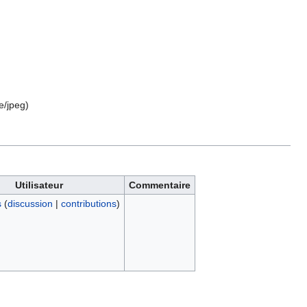
e/jpeg
)
Utilisateur
Commentaire
s
(
discussion
|
contributions
)