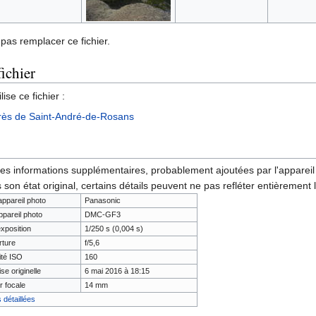
pas remplacer ce fichier.
fichier
ise ce fichier :
rès de Saint-André-de-Rosans
des informations supplémentaires, probablement ajoutées par l'appareil p
 son état original, certains détails peuvent ne pas refléter entièrement 
appareil photo
Panasonic
ppareil photo
DMC-GF3
xposition
1/250 s (0,004 s)
ture
f/5,6
ité ISO
160
se originelle
6 mai 2016 à 18:15
 focale
14 mm
 détaillées