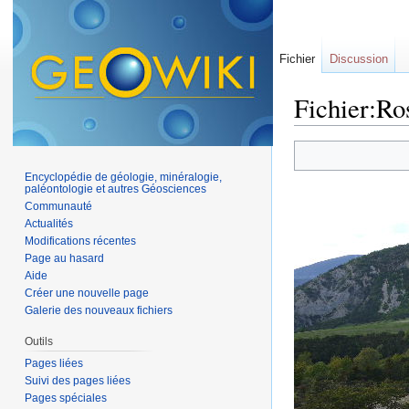
Fichier
Discussion
Fichier:Ro
Aller à :
navigation
,
Encyclopédie de géologie, minéralogie,
paléontologie et autres Géosciences
Communauté
Actualités
Modifications récentes
Page au hasard
Aide
Créer une nouvelle page
Galerie des nouveaux fichiers
Outils
Pages liées
Suivi des pages liées
Pages spéciales