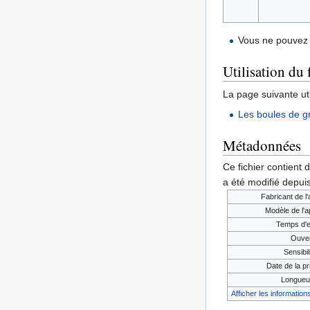
Vous ne pouvez 
Utilisation du 
La page suivante util
Les boules de g
Métadonnées
Ce fichier contient 
a été modifié depuis
Fabricant de l'
Modèle de l'a
Temps d'e
Ouver
Sensibil
Date de la pri
Longueur
Afficher les informations