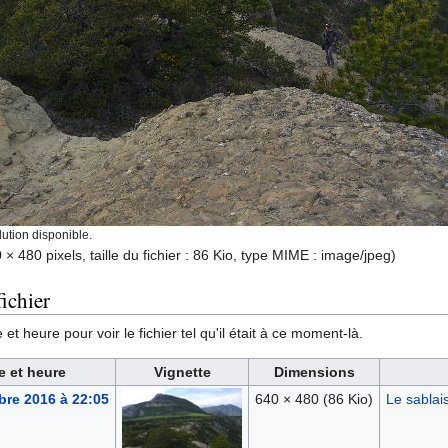
ution disponible.
 × 480 pixels, taille du fichier : 86 Kio, type MIME :
image/jpeg
)
ichier
et heure pour voir le fichier tel qu'il était à ce moment-là.
e et heure
Vignette
Dimensions
re 2016 à 22:05
640 × 480
(86 Kio)
Le sablai