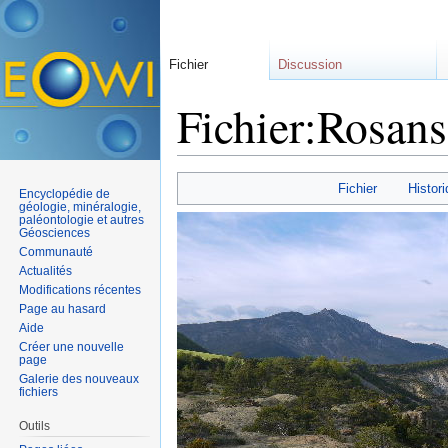
Fichier
Discussion
Fichier:Rosans
Aller à :
navigation
,
rechercher
Fichier
Histori
Encyclopédie de
géologie, minéralogie,
paléontologie et autres
Géosciences
Communauté
Actualités
Modifications récentes
Page au hasard
Aide
Créer une nouvelle
page
Galerie des nouveaux
fichiers
Outils