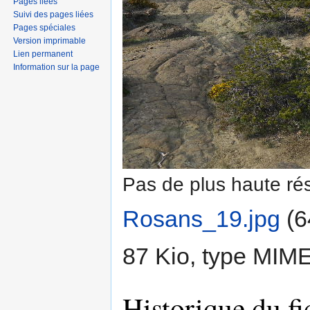
Pages liées
Suivi des pages liées
Pages spéciales
Version imprimable
Lien permanent
Information sur la page
Pas de plus haute rés
Rosans_19.jpg
‎
(6
87 Kio, type MIM
Historique du fi