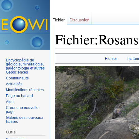
Fichier
Discussion
Fichier:Rosans
Aller à :
navigation
,
rechercher
Fichier
Histori
Encyclopédie de
géologie, minéralogie,
paléontologie et autres
Géosciences
Communauté
Actualités
Modifications récentes
Page au hasard
Aide
Créer une nouvelle
page
Galerie des nouveaux
fichiers
Outils