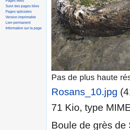
Pages liées
Suivi des pages liées
Pages spéciales
Version imprimable
Lien permanent
Information sur la page
Pas de plus haute rés
Rosans_10.jpg
‎
(4
71 Kio, type MIM
Boule de grès de 