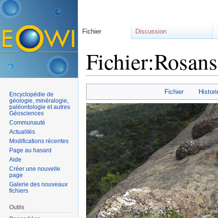
Fichier
Discussion
Fichier:Rosans
Aller à :
navigation
,
rechercher
Fichier
Histori
Encyclopédie de
géologie, minéralogie,
paléontologie et autres
Géosciences
Communauté
Actualités
Modifications récentes
Page au hasard
Aide
Créer une nouvelle
page
Galerie des nouveaux
fichiers
Outils