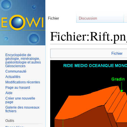
Fichier
Discussion
Fichier:Rift.p
Aller à :
navigation
,
rechercher
Fichier
Encyclopédie de
géologie, minéralogie,
paléontologie et autres
Géosciences
Communauté
Actualités
Modifications récentes
Page au hasard
Aide
Créer une nouvelle
page
Galerie des nouveaux
fichiers
Outils