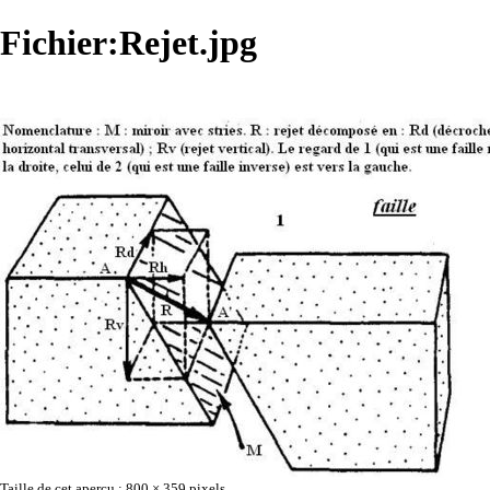
Fichier:Rejet.jpg
Taille de cet aperçu :
800 × 359 pixels
.