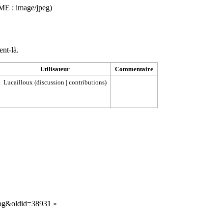
MIME :
image/jpeg
)
ent-là.
Utilisateur
Commentaire
Lucailloux
(
discussion
|
contributions
)
.jpg&oldid=38931
»