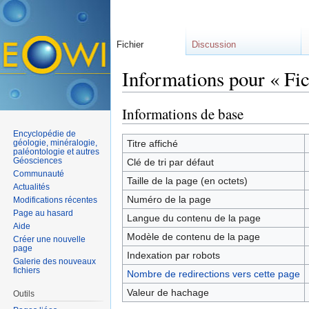
Fichier
Discussion
Informations pour « Fic
Aller à :
navigation
,
rechercher
Informations de base
Encyclopédie de
géologie, minéralogie,
Titre affiché
paléontologie et autres
Géosciences
Clé de tri par défaut
Communauté
Taille de la page (en octets)
Actualités
Numéro de la page
Modifications récentes
Page au hasard
Langue du contenu de la page
Aide
Modèle de contenu de la page
Créer une nouvelle
page
Indexation par robots
Galerie des nouveaux
fichiers
Nombre de redirections vers cette page
Valeur de hachage
Outils