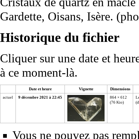
Cristaux de quartz en macle
Gardette, Oisans, Isère. (p
Historique du fichier
Cliquer sur une date et heure 
à ce moment-là.
Date et heure
Vignette
Dimensions
actuel
9 décembre 2021 à 22:45
864 × 612
Le
(76 Kio)
(
d
Vous ne pouvez pas rempla