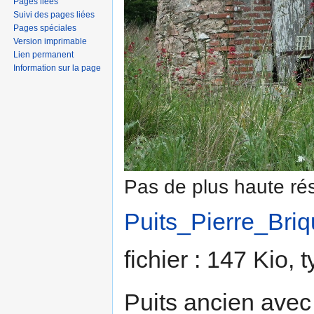
Pages liées
Suivi des pages liées
Pages spéciales
Version imprimable
Lien permanent
Information sur la page
Pas de plus haute rés
Puits_Pierre_Briq
fichier : 147 Kio,
Puits ancien avec 