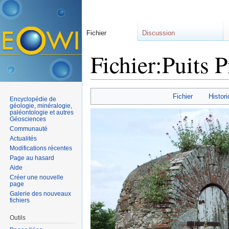
Fichier
Discussion
Fichier:Puits P
Aller à :
navigation
,
rechercher
Fichier
Histori
Encyclopédie de
géologie, minéralogie,
paléontologie et autres
Géosciences
Communauté
Actualités
Modifications récentes
Page au hasard
Aide
Créer une nouvelle
page
Galerie des nouveaux
fichiers
Outils