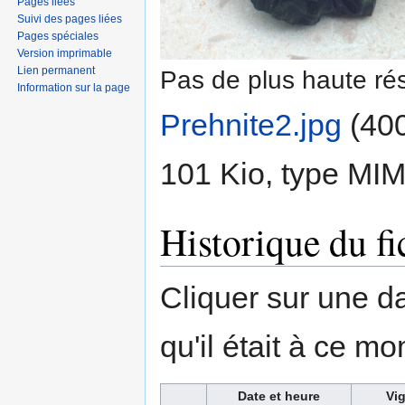
Pages liées
Suivi des pages liées
Pages spéciales
Version imprimable
Lien permanent
Pas de plus haute rés
Information sur la page
Prehnite2.jpg
‎
(400
101 Kio, type MI
Historique du fi
Cliquer sur une dat
qu'il était à ce mo
Date et heure
Vig