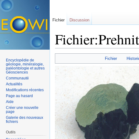
Fichier
Discussion
Fichier:Prehni
Aller à :
navigation
,
rechercher
Fichier
Histori
Encyclopédie de
géologie, minéralogie,
paléontologie et autres
Géosciences
Communauté
Actualités
Modifications récentes
Page au hasard
Aide
Créer une nouvelle
page
Galerie des nouveaux
fichiers
Outils