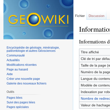
Fichier
Discussion
Informatio
Aller à :
navigation
,
Informations d
Encyclopédie de géologie, minéralogie,
paléontologie et autres Géosciences
Titre affiché
Communauté
Clé de tri par défa
Actualités
Modifications récentes
Taille de la page (
Page au hasard
Numéro de la pag
Aide
Langue du contenu
Créer une nouvelle page
Galerie des nouveaux fichiers
Modèle de contenu
Indexation par rob
Outils
Pages liées
Nombre de redirect
Suivi des pages liées
Valeur de hachage
Pages spéciales