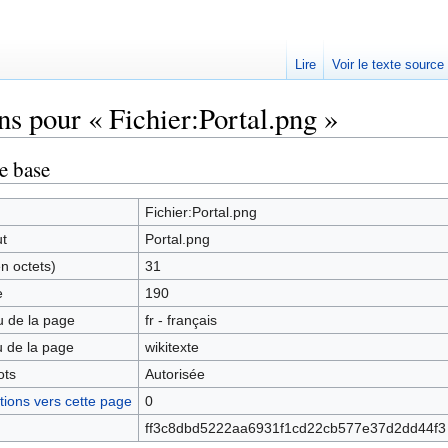
Lire
Voir le texte source
ns pour « Fichier:Portal.png »
rechercher
e base
Fichier:Portal.png
ut
Portal.png
en octets)
31
e
190
 de la page
fr - français
 de la page
wikitexte
ots
Autorisée
ions vers cette page
0
ff3c8dbd5222aa6931f1cd22cb577e37d2dd44f3