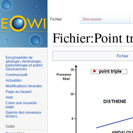
Fichier
Discussion
Fichier:Point t
Aller à :
navigation
,
rechercher
Fichier
Encyclopédie de
géologie, minéralogie,
paléontologie et autres
Géosciences
Communauté
Actualités
Modifications récentes
Page au hasard
Aide
Créer une nouvelle
page
Galerie des nouveaux
fichiers
Outils