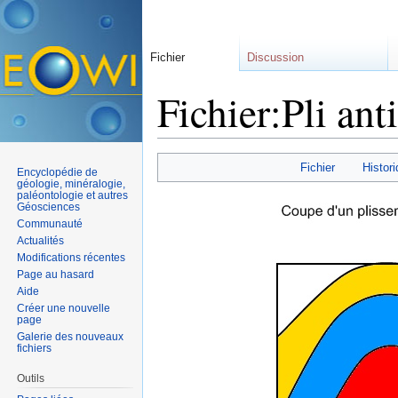
Fichier
Discussion
Fichier:Pli ant
Aller à :
navigation
,
rechercher
Fichier
Histori
Encyclopédie de
géologie, minéralogie,
paléontologie et autres
Géosciences
Communauté
Actualités
Modifications récentes
Page au hasard
Aide
Créer une nouvelle
page
Galerie des nouveaux
fichiers
Outils