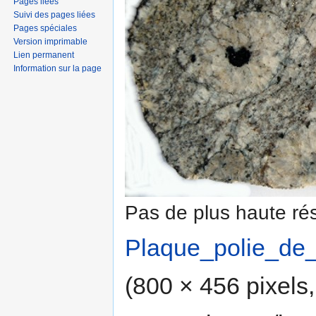
Pages liées
Suivi des pages liées
Pages spéciales
Version imprimable
Lien permanent
Information sur la page
Pas de plus haute rés
Plaque_polie_de_
(800 × 456 pixels, 