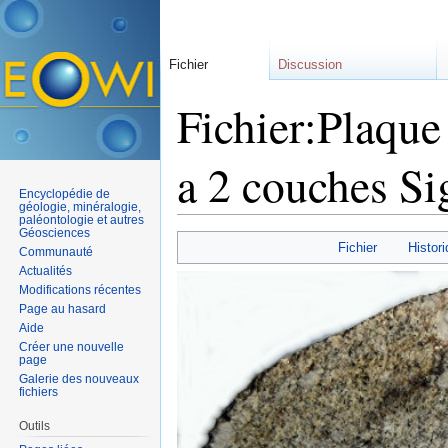
Fichier
Discussion
Fichier:Plaque 
a 2 couches Si
Encyclopédie de
géologie, minéralogie,
paléontologie et autres
Aller à :
navigation
,
rechercher
Géosciences
Fichier
Histori
Communauté
Actualités
Modifications récentes
Page au hasard
Aide
Créer une nouvelle
page
Galerie des nouveaux
fichiers
Outils